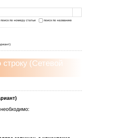
поиск по номеру статьи
поиск по названию
ариант)
 строку (Сетевой
ариант)
 необходимо: