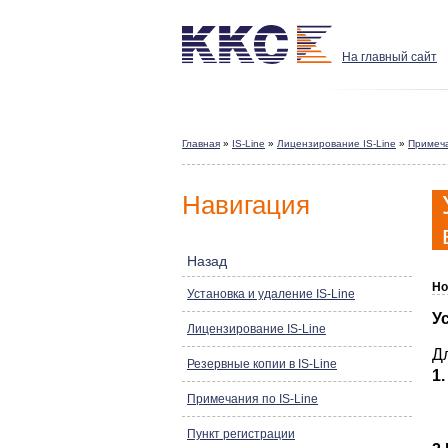
На главный сайт
Главная
»
IS-Line
»
Лицензирование IS-Line
»
Примеча
Навигация
Назад
Но
Установка и удаление IS-Line
У
Лицензирование IS-Line
Д
Резервные копии в IS-Line
1
Примечания по IS-Line
Пункт регистрации