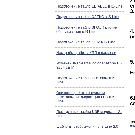
2
с
Подключение табло ELTABLO в IS-Line
3
Подключение табло ЭЛЕКС в IS-Line
Подключение табло SFOUR к точке
4
обслуживания в IS-Line
(н
Подключение табло LETA в IS-Line
Настройка работы КПП и парковок
5
Изменение зон в табло оператора LT-
3264 LETA
E
Подключение табло Световод в IS-
Line
Описание работы с пультом
"Световод" модификации LED в IS-
6
Line
с
Порт для настройки USB модема в IS-
Line
Те
#ч
Шаблоны отображения в IS-Line 2.0