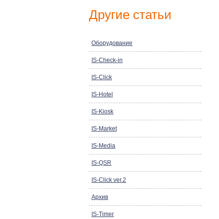
Другие статьи
Оборудование
IS-Check-in
IS-Click
IS-Hotel
IS-Kiosk
IS-Market
IS-Media
IS-QSR
IS-Click ver.2
Архив
IS-Timer