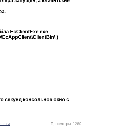
пляра запущен, а клиентские
ра.
йла EcClientExe.exe
\EcAppClient\ClientBin\ )
о секунд консольное окно с
ензии
Просмотры: 1280