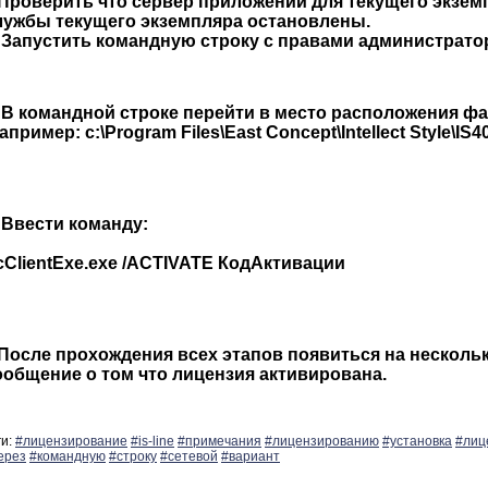
.Проверить что сервер приложений для текущего экзем
лужбы текущего экземпляра остановлены.
. Запустить командную строку с правами администрато
. В командной строке перейти в место расположения фа
апример: c:\Program Files\East Concept\Intellect Style\IS40
. Ввести команду:
cClientExe.exe /ACTIVATE КодАктивации
.После прохождения всех этапов появиться на нескольк
ообщение о том что лицензия активирована.
ги:
#лицензирование
#is-line
#примечания
#лицензированию
#установка
#лиц
ерез
#командную
#строку
#сетевой
#вариант