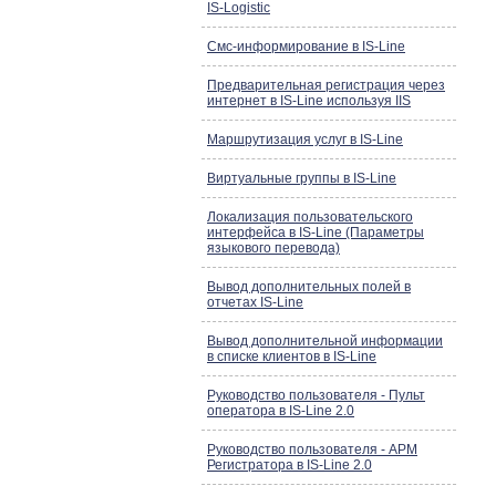
IS-Logistic
Смс-информирование в IS-Line
Предварительная регистрация через
интернет в IS-Line используя IIS
Маршрутизация услуг в IS-Line
Виртуальные группы в IS-Line
Локализация пользовательского
интерфейса в IS-Line (Параметры
языкового перевода)
Вывод дополнительных полей в
отчетах IS-Line
Вывод дополнительной информации
в списке клиентов в IS-Line
Руководство пользователя - Пульт
оператора в IS-Line 2.0
Руководство пользователя - АРМ
Регистратора в IS-Line 2.0